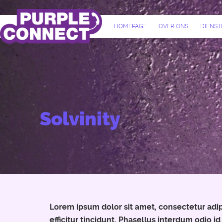
HOMEPAGE
OVER ONS
DIENST
Solvinity
Lorem ipsum dolor sit amet, consectetur adipi
efficitur tincidunt. Phasellus interdum odio i