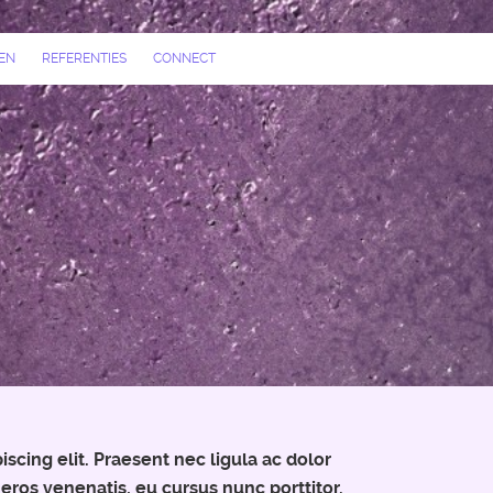
EN
REFERENTIES
CONNECT
scing elit. Praesent nec ligula ac dolor
d eros venenatis, eu cursus nunc porttitor.