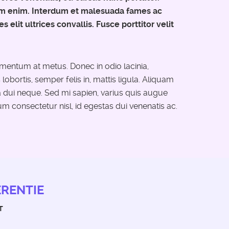
orem enim. Interdum et malesuada fames ac
es elit ultrices convallis. Fusce porttitor velit
ementum at metus. Donec in odio lacinia,
bortis, semper felis in, mattis ligula. Aliquam
a dui neque. Sed mi sapien, varius quis augue
m consectetur nisl, id egestas dui venenatis ac.
ERENTIE
T